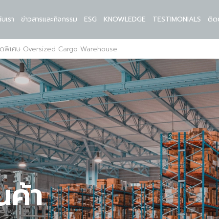
กับเรา
ข่าวสารและกิจกรรม
ESG
KNOWLEDGE
TESTIMONIALS
ติด
นาดพิเศษ Oversized Cargo Warehouse
นค้า