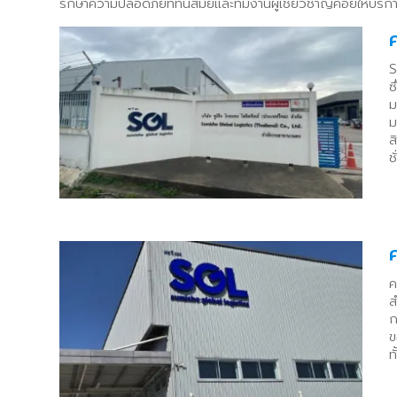
รักษาความปลอดภัยที่ทันสมัยและทีมงานผู้เชี่ยวชาญคอยให้บริก
S
ซ
ม
ม
ส
ช
ค
ส
ก
ข
ท